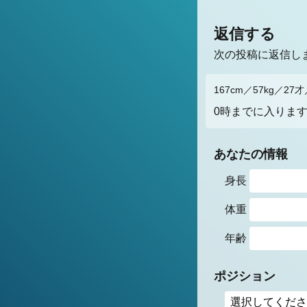
返信する
次の投稿に返信し
167cm／57kg／27
0時までに入りま
あなたの情報
身長
体重
年齢
ポジション