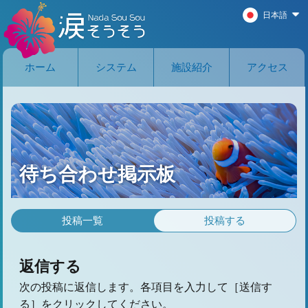
日本語
ホーム
システム
施設紹介
アクセス
待ち合わせ掲示板
投稿一覧
投稿する
返信する
次の投稿に返信します。各項目を入力して［送信す
る］をクリックしてください。