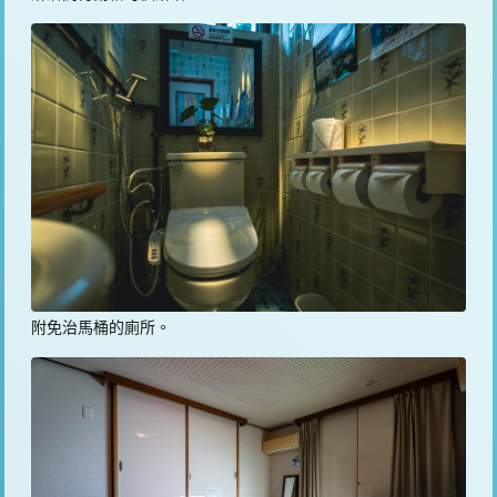
附免治馬桶的廁所。