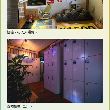
櫃檯。投入入場費。
置物櫃區（1）。